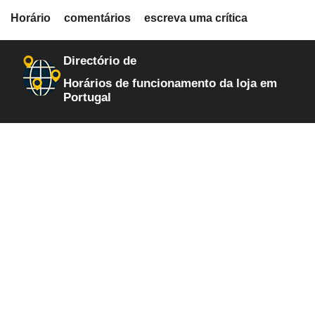
fiche.php
Horário
comentários
escreva uma crítica
loja-de-informatica
616
Directório de
Horários de funcionamento da loja em
Portugal