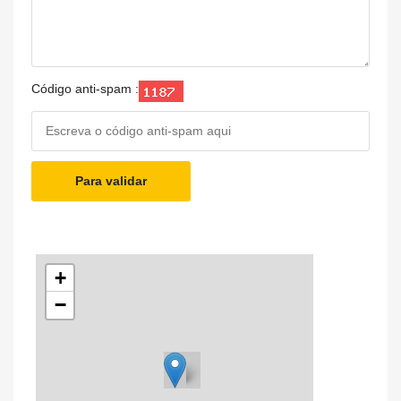
Código anti-spam :
Para validar
+
−