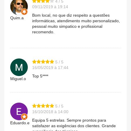
4 / 5
09/11/2019 à 19:14
Bom local, no que diz respeito a questões
Quim.a
informáticas, atendimento muito personalizado,
pessoal muito simpatico e profissional
recomendo.
5 / 5
16/05/2019 à 17:44
Top 5****
Miguel.o
5 / 5
16/10/2018 à 14:00
Equipa 5 estrelas. Sempre prontos para
Eduardo.e
satisfazer as exigências dos clientes. Grande