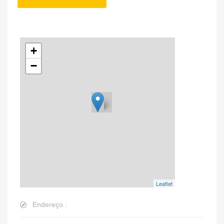
+
−
Leaflet
Endereço :