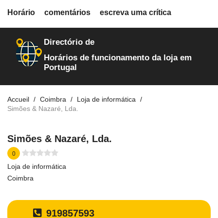
fiche.php
Horário
comentários
escreva uma crítica
loja-de-informatica
554
Directório de
Horários de funcionamento da loja em
Portugal
Accueil
Coimbra
Loja de informática
Simões & Nazaré, Lda.
Simões & Nazaré, Lda.
0
Loja de informática
Coimbra
919857593