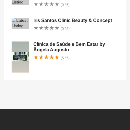
★
★
★
★
★
★
★
★
★
★
(0 / 5)
Iris Santos Clinic Beauty & Concept
★
★
★
★
★
★
★
★
★
★
(0 / 5)
Clínica de Saúde e Bem Estar by
Ângela Augusto
★
★
★
★
★
★
★
★
★
★
(5 / 5)