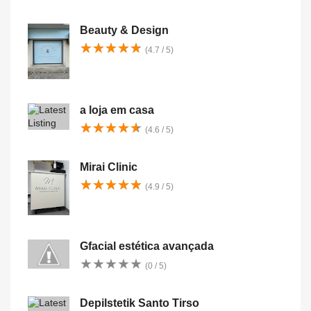
Beauty & Design
★
★
★
★
★
★
★
★
★
★
(4.7 / 5)
a loja em casa
★
★
★
★
★
★
★
★
★
★
(4.6 / 5)
Mirai Clinic
★
★
★
★
★
★
★
★
★
★
(4.9 / 5)
Gfacial estética avançada
★
★
★
★
★
★
★
★
★
★
(0 / 5)
Depilstetik Santo Tirso