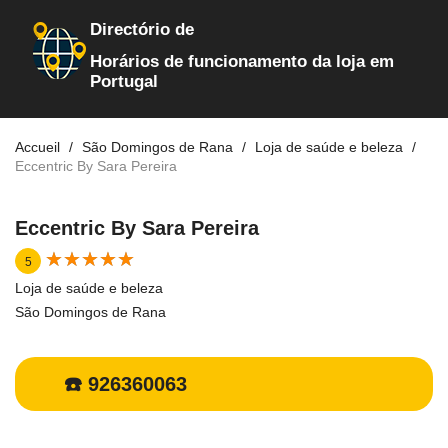
Directório de
Horários de funcionamento da loja em
Portugal
Accueil
São Domingos de Rana
Loja de saúde e beleza
Eccentric By Sara Pereira
Eccentric By Sara Pereira
★
★
★
★
★
★
★
★
★
★
5
Loja de saúde e beleza
São Domingos de Rana
☎️ 926360063