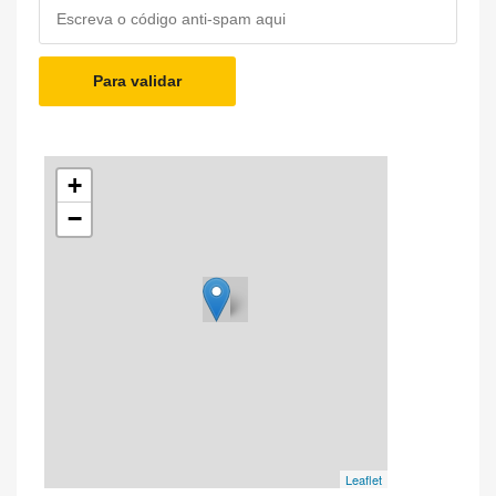
Para validar
+
−
Leaflet