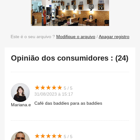
Este é o seu arquivo ?
Modifique o arquivo
/
Apagar registro
Opinião dos consumidores : (24)
★
★
★
★
★
★
★
★
★
★
5 / 5
31/08/2023 à 15:17
Café das baddies para as baddies
Mariana.e
★
★
★
★
★
★
★
★
★
★
5 / 5