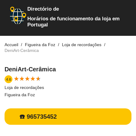
Directório de
Horários de funcionamento da loja em
Portugal
Accueil
Figueira da Foz
Loja de recordações
DeniArt-Cerâmica
DeniArt-Cerâmica
★
★
★
★
★
★
★
★
★
★
4.6
Loja de recordações
Figueira da Foz
☎️ 965735452