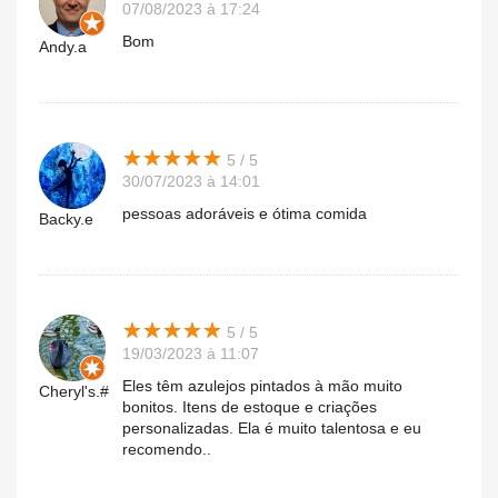
07/08/2023 à 17:24
Bom
Andy.a
★
★
★
★
★
★
★
★
★
★
5 / 5
30/07/2023 à 14:01
pessoas adoráveis ​​e ótima comida
Backy.e
★
★
★
★
★
★
★
★
★
★
5 / 5
19/03/2023 à 11:07
Eles têm azulejos pintados à mão muito
Cheryl's.#
bonitos. Itens de estoque e criações
personalizadas. Ela é muito talentosa e eu
recomendo..