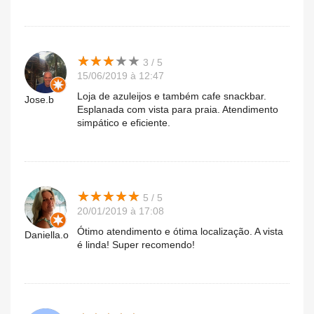
★
★
★
★
★
★
★
★
★
★
3 / 5
15/06/2019 à 12:47
Loja de azuleijos e também cafe snackbar.
Jose.b
Esplanada com vista para praia. Atendimento
simpático e eficiente.
★
★
★
★
★
★
★
★
★
★
5 / 5
20/01/2019 à 17:08
Ótimo atendimento e ótima localização. A vista
Daniella.o
é linda! Super recomendo!