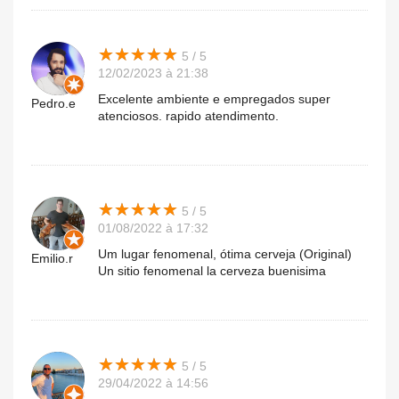
★
★
★
★
★
★
★
★
★
★
5 / 5
12/02/2023 à 21:38
Excelente ambiente e empregados super
Pedro.e
atenciosos. rapido atendimento.
★
★
★
★
★
★
★
★
★
★
5 / 5
01/08/2022 à 17:32
Um lugar fenomenal, ótima cerveja (Original)
Emilio.r
Un sitio fenomenal la cerveza buenisima
★
★
★
★
★
★
★
★
★
★
5 / 5
29/04/2022 à 14:56