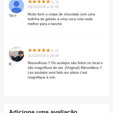
★
★
★
★
★
★
★
★
★
★
5 / 5
28/10/2018 à 20:30
Muito bom o crepe de chocolate com uma
Tai.n
bolinha de gelado e uma coca cola nada
melhor para o lanche
★
★
★
★
★
★
★
★
★
★
5 / 5
21/10/2018 à 20:40
Maravilhoso !! Os azulejos são feitos no local e
R...
são magníficos de ver. (Original) Merveilleux !!
Les azulejos sont faits sur place c'est
magnifique à voir.
Adicione uma avaliação