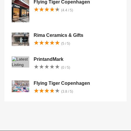
Flying Tiger Copenhagen
★
★
★
★
★
★
★
★
★
★
(4.4 / 5)
Rima Ceramics & Gifts
★
★
★
★
★
★
★
★
★
★
(5 / 5)
PrintandMark
★
★
★
★
★
★
★
★
★
★
(0 / 5)
Flying Tiger Copenhagen
★
★
★
★
★
★
★
★
★
★
(3.8 / 5)