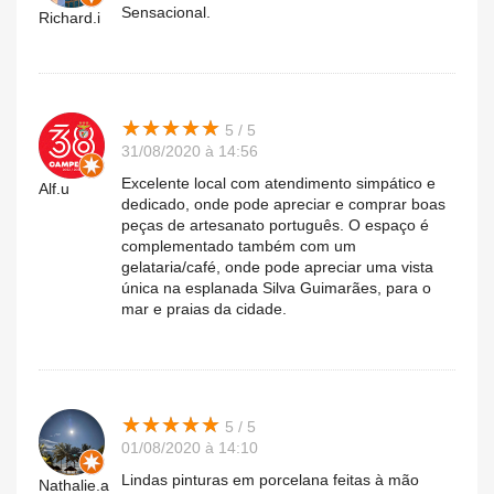
Sensacional.
Richard.i
★
★
★
★
★
★
★
★
★
★
5 / 5
31/08/2020 à 14:56
Excelente local com atendimento simpático e
Alf.u
dedicado, onde pode apreciar e comprar boas
peças de artesanato português. O espaço é
complementado também com um
gelataria/café, onde pode apreciar uma vista
única na esplanada Silva Guimarães, para o
mar e praias da cidade.
★
★
★
★
★
★
★
★
★
★
5 / 5
01/08/2020 à 14:10
Lindas pinturas em porcelana feitas à mão
Nathalie.a