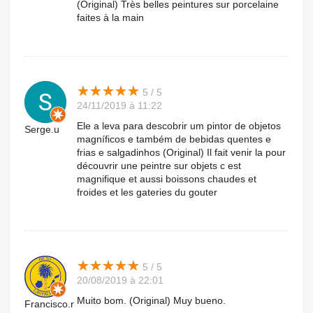
(Original) Très belles peintures sur porcelaine
faites à la main
★
★
★
★
★
★
★
★
★
★
5 / 5
24/11/2019 à 11:22
Ele a leva para descobrir um pintor de objetos
Serge.u
magníficos e também de bebidas quentes e
frias e salgadinhos (Original) Il fait venir la pour
découvrir une peintre sur objets c est
magnifique et aussi boissons chaudes et
froides et les gateries du gouter
★
★
★
★
★
★
★
★
★
★
5 / 5
20/08/2019 à 22:01
Muito bom. (Original) Muy bueno.
Francisco.r