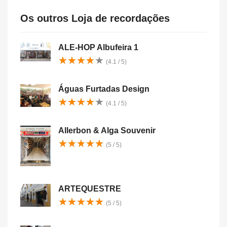
Os outros Loja de recordações
ALE-HOP Albufeira 1
★
★
★
★
★
★
★
★
★
★
(4.1 / 5)
Águas Furtadas Design
★
★
★
★
★
★
★
★
★
★
(4.1 / 5)
Allerbon & Alga Souvenir
★
★
★
★
★
★
★
★
★
★
(5 / 5)
ARTEQUESTRE
★
★
★
★
★
★
★
★
★
★
(5 / 5)