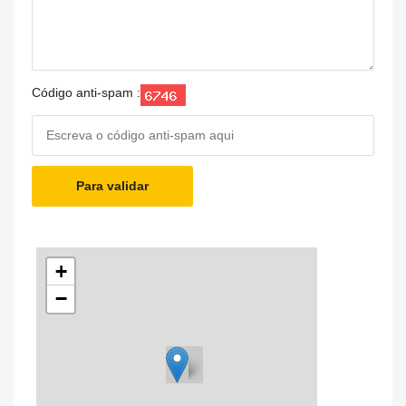
Código anti-spam :
Para validar
+
−