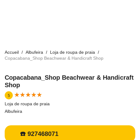
Accueil
Albufeira
Loja de roupa de praia
Copacabana_Shop Beachwear & Handicraft Shop
Copacabana_Shop Beachwear & Handicraft
Shop
★
★
★
★
★
★
★
★
★
★
5
Loja de roupa de praia
Albufeira
☎️ 927468071