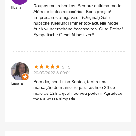
Roupas muito bonitas! Sempre a última moda.
Ilka.a
Além de lindos acessórios. Bons preços!
Empresários amigáveis!! (Original) Sehr
hübsche Kleidung! Immer top-aktuelle Mode.
Auch wunderschöne Accessoires. Gute Preise!
Sympatische Geschäftbesitzer!!
★
★
★
★
★
★
★
★
★
★
5 / 5
26/05/2022 à 09:01
Bom dia, sou Luisa Santos, tenho uma
luisa.a
marcação de manicure para as hoje 26 de
maio às,12h à qual não vou poder ir Agradeco
toda a vossa simpatia