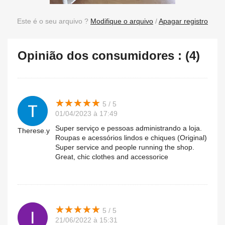
Este é o seu arquivo ?
Modifique o arquivo
/
Apagar registro
Opinião dos consumidores : (4)
★
★
★
★
★
★
★
★
★
★
5 / 5
01/04/2023 à 17:49
Super serviço e pessoas administrando a loja.
Therese.y
Roupas e acessórios lindos e chiques (Original)
Super service and people running the shop.
Great, chic clothes and accessorice
★
★
★
★
★
★
★
★
★
★
5 / 5
21/06/2022 à 15:31