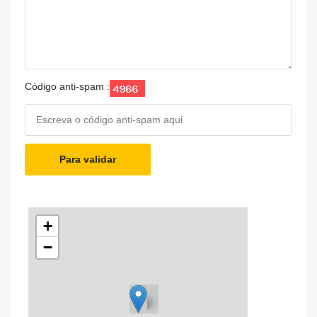
Código anti-spam :
Para validar
+
−