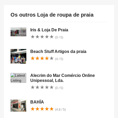
Os outros Loja de roupa de praia
Iris & Loja De Praia
★
★
★
★
★
★
★
★
★
★
(0 / 5)
Beach Stuff Artigos da praia
★
★
★
★
★
★
★
★
★
★
(4 / 5)
Alecrim do Mar Comércio Online
Unipessoal, Lda.
★
★
★
★
★
★
★
★
★
★
(0 / 5)
BAHÏA
★
★
★
★
★
★
★
★
★
★
(4.8 / 5)