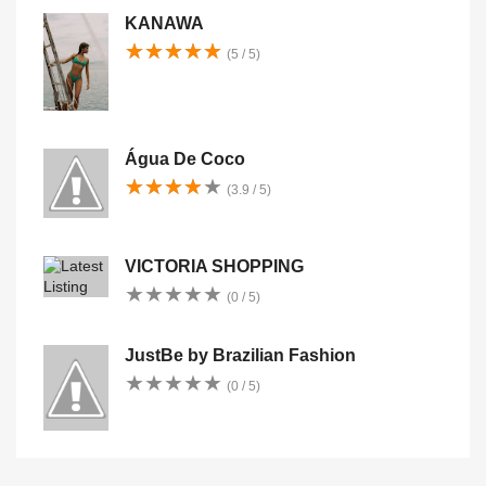
KANAWA
★
★
★
★
★
★
★
★
★
★
(5 / 5)
Água De Coco
★
★
★
★
★
★
★
★
★
★
(3.9 / 5)
VICTORIA SHOPPING
★
★
★
★
★
★
★
★
★
★
(0 / 5)
JustBe by Brazilian Fashion
★
★
★
★
★
★
★
★
★
★
(0 / 5)