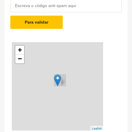
Para validar
+
−
Leaflet