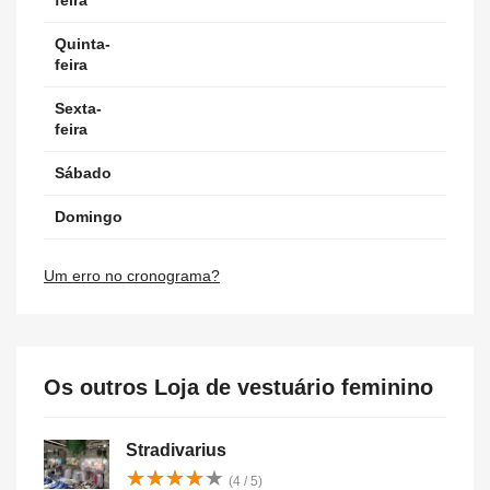
feira
Quinta-
feira
Sexta-
feira
Sábado
Domingo
Um erro no cronograma?
Os outros Loja de vestuário feminino
Stradivarius
★
★
★
★
★
★
★
★
★
★
(4 / 5)