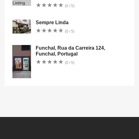
★
★
★
★
★
★
★
★
★
★
(0 / 5)
Sempre Linda
★
★
★
★
★
★
★
★
★
★
(0 / 5)
Funchal, Rua da Carreira 124,
Funchal, Portugal
★
★
★
★
★
★
★
★
★
★
(0 / 5)