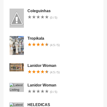
Coleguinhas
★
★
★
★
★
★
★
★
★
★
(0 / 5)
Tropikala
★
★
★
★
★
★
★
★
★
★
(4.5 / 5)
Lanidor Woman
★
★
★
★
★
★
★
★
★
★
(4.5 / 5)
Lanidor Woman
★
★
★
★
★
★
★
★
★
★
(0 / 5)
HELEDICAS