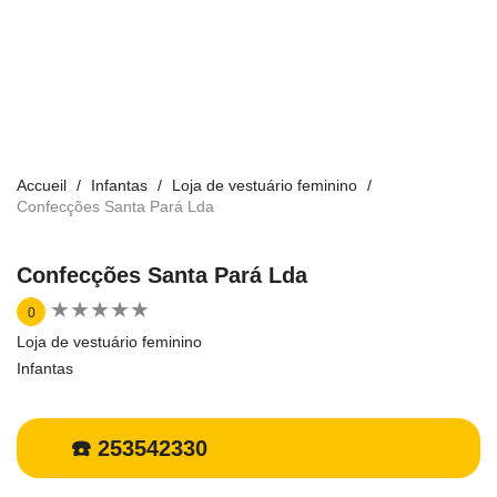
Accueil
Infantas
Loja de vestuário feminino
Confecções Santa Pará Lda
Confecções Santa Pará Lda
★
★
★
★
★
★
★
★
★
★
0
Loja de vestuário feminino
Infantas
☎️ 253542330