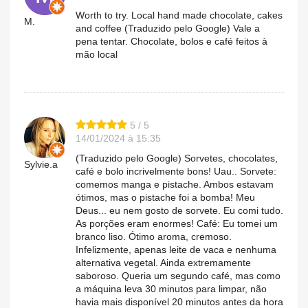
Worth to try. Local hand made chocolate, cakes
M.
and coffee (Traduzido pelo Google) Vale a
pena tentar. Chocolate, bolos e café feitos à
mão local
5 / 5
14/01/2024 à 15:35
(Traduzido pelo Google) Sorvetes, chocolates,
Sylvie.a
café e bolo incrivelmente bons! Uau.. Sorvete:
comemos manga e pistache. Ambos estavam
ótimos, mas o pistache foi a bomba! Meu
Deus... eu nem gosto de sorvete. Eu comi tudo.
As porções eram enormes! Café: Eu tomei um
branco liso. Ótimo aroma, cremoso.
Infelizmente, apenas leite de vaca e nenhuma
alternativa vegetal. Ainda extremamente
saboroso. Queria um segundo café, mas como
a máquina leva 30 minutos para limpar, não
havia mais disponível 20 minutos antes da hora