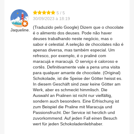
5 / 5
30/09/2023 à 18:19
(Traduzido pelo Google) Dizem que o chocolate
Jaqueline.
é o alimento dos deuses. Pode não haver
deuses trabalhando neste negócio, mas o
sabor é celestial. A seleção de chocolates não é
apenas diversa, mas também especial. Um
refresco, por exemplo, é o praliné com
maracujá e maracujá. O serviço é caloroso e
cortês. Definitivamente vale a pena uma visita
para qualquer amante de chocolate. (Original)
Schokolade, ist die Speise der Götter heisst es.
In diesem Geschäft sind zwar keine Götter am
Werk, aber es schmeckt himmlisch. Die
Auswahl an Pralinen ist nicht nur vielfältig,
sondern auch besonders. Eine Erfrischung ist
zum Beispiel die Praline mit Maracuja und
Passionsfrucht. Der Service ist herzlich und
zuvorkommend. Auf jeden Fall einen Besuch
wert für jeden Schokoladenliebhaber.