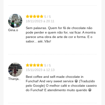
5 / 5
18/11/2023 à 20:11
Sem palavras. Quem for fã de chocolate não
Gina.o
pode perder e quem não for, vai ficar. A montra
parece uma obra de arte de cor e forma. E o
sabor... aiiii..Vão!
5 / 5
15/11/2023 à 12:13
Best coffee and self-made chocolate in
Thanja..
Funchal! And very sweet service 😁 (Traduzido
pelo Google) O melhor café e chocolate caseiro
do Funchal! E atendimento muito querido 😁