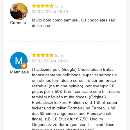
5 / 5
09/01/2024 à 08:30
Muito bom como sempre . Os chocolates são
Carmo.u
deliciosos.
5 / 5
06/01/2024 à 14:44
(Traduzido pelo Google) Chocolates e trufas
Matthias.u
fantasticamente deliciosos, super saborosos e
em ótimos formatos e cores... e por um preço
razoável (na minha opinião), por exemplo 10
peças por 7,50€. E em contraste com L... esses
também não são muito doces. (Original)
Fantastisch leckere Pralinen und Trüffel, super
lecker und in tollen Formen und Farben...und
das für einen angemessenen Preis (wie ich
finde), z.B. 10 Stück für € 7,50. Und im
Gegensatz zu derartigem von L.... sind diese
hier auch nicht so übertrieben süß.