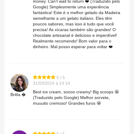
money. Can’t wait to return ❤️ (Traduzido pelo
Google) Simplesmente uma experiência
fantástica! Este é o melhor gelado da Madeira
semelhante a um gelato italiano. Eles têm
poucos sabores, mas isso é tudo que você
precisa! As xícaras também são grandes! O
chocolate artesanal é delicioso e imperdível!
Realmente recomendo! Bom valor para o
dinheiro. Mal posso esperar para voltar ❤️
5 / 5
31/03/2024 à 14:14
Best ice cream, soooo creamy! Big scoops 🤩
Britta.�
(Traduzido pelo Google) Melhor sorvete,
muuuito cremoso! Grandes furos 🤩
5 / 5