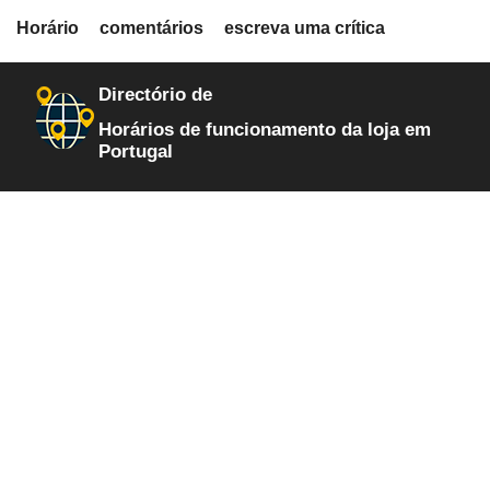
fiche.php
Horário
comentários
escreva uma crítica
loja-de-chocolates
6
Directório de
Horários de funcionamento da loja em
Portugal