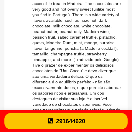
accessible treat in Madeira. The chocolates are
very good and not overly sweet (unlike most
you find in Portugal). There is a wide variety of
flavors available, such as hazelnut, dark
chocolate, milk chocolate, white chocolate,
peanut butter, peanut-only, Madeira wine,
passion fruit, salted caramel truffle, pistachio,
guava, Madeira Rum, mint, mango, surprise
flavor, tangerine, poncha (a Madeira cocktail),
tamarillo, champagne truffle, strawberry,
pineapple, and more. (Traduzido pelo Google)
Tive o prazer de experimentar os deliciosos
chocolates do "Uau Cacau" e devo dizer que
são uma verdadeira delícia. O que os
diferencia é o equilíbrio perfeito - não são
excessivamente doces, o que permite saborear
os sabores ricos e artesanais. Um dos
destaques de visitar sua loja é a incrível
variedade de chocolates disponíveis. Você
pode personalizar sua própria seleção, criando
uma caixa personalizada para levar para casa
291644620
ou presentear alguém especial. A
acessibilidade desta opção, aliada aos seus