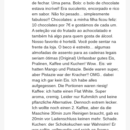
de fechar. Uma pena. Bolo: o bolo de chocolate
estava incrível! Era suculento, encorpado e rico
em sabor. Não foi pesado... simplesmente
fabuloso!! Chocolates: a minha filha ficou feliz:
10 chocolates por 7€ e gostámos de cada um.
A seleção vai do frutado ao achocolatado e
também há algo para quem gosta de álcool.
Nosso favorito é hortelã. Você pode sentar na
frente da loja. O beco é estreito... algumas
almofadas de assento para as cadeiras legais
seriam ótimas (Original) Unfassbar gutes Eis,
Pralinen, Kaffee und Kuchen! Wow.. Eis: wir
hatten Mango und Pistazie. Beide waren super,
aber Pistazie war der Kracher!! OMG.. dabei
mag ich gar kein Eis. Ich habe alles
aufgegessen. Die Portionen waren riesig!
Kaffee: ich hatte einen Flat White. Super
aroma, cremig. Leider nur Kuhmilch und keine
pflanzliche Alternative. Dennoch extrem lecker.
Ich wollte noch einen 2. Kaffee, aber da die
Maschine 30min zum Reinigen braucht, gab es
20min vor Ladenschluss keinen mehr. Schade.
Kuchen: der Schokokuchen war Wahnsinn! Er
war saftig, vollmundig und reich an Aroma.