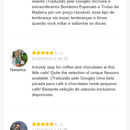
sweets (Traduzido pelo Google) Incríveis e
extraordinários Bombons Especiais e Trufas da
Madeira por um preço razoável, esse tipo de
lembrança vai trazer lembranças e férias
quando você voltar e saborear os doces
5 / 5
21/02/2024 à 09:15
A lovely stop for coffee and chocolates at this
Natasha.
little cafe! Quite the selection of unique flavours
available. (Traduzido pelo Google) Uma bela
parada para café e chocolates neste pequeno
café! Bastante seleção de sabores exclusivos
disponíveis.
5 / 5
17/02/2024 à 15:35