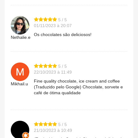
5 / 5
01/11/2023 à 20:07
Os chocolates são deliciosos!
Nethalie.e
5 / 5
22/10/2023 à 11:49
Fine quality chocolate, ice cream and coffee
Mikhail.u
(Traduzido pelo Google) Chocolate, sorvete e
café de ótima qualidade
5 / 5
21/10/2023 à 10:49