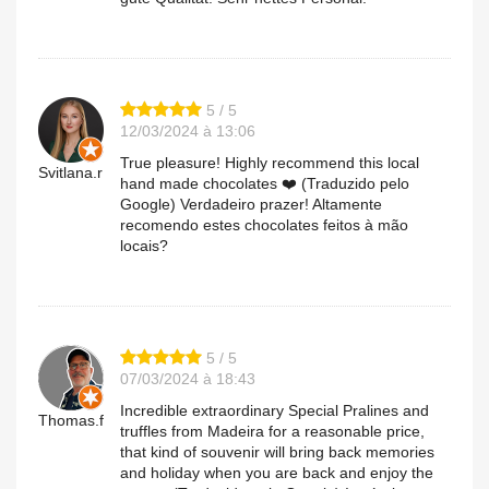
5 / 5
12/03/2024 à 13:06
True pleasure! Highly recommend this local
Svitlana.r
hand made chocolates ❤️ (Traduzido pelo
Google) Verdadeiro prazer! Altamente
recomendo estes chocolates feitos à mão
locais?
5 / 5
07/03/2024 à 18:43
Incredible extraordinary Special Pralines and
Thomas.f
truffles from Madeira for a reasonable price,
that kind of souvenir will bring back memories
and holiday when you are back and enjoy the