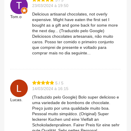
23/03/2024 à 19:50
Delicious artisanal chocolates, not overly
Tom.o
expensive. Might have eaten the first set I
bought as a gift and gone back for some more
the next day... (Traduzido pelo Google)
Deliciosos chocolates artesanais, não muito
caros. Posso ter comido o primeiro conjunto
que comprei de presente e voltado para
comprar mais no dia seguinte...
5 / 5
14/03/2024 à 16:15
(Traduzido pelo Google) Bolo super delicioso e
Lucas.
uma variedade de bombons de chocolate.
Preço justo por uma qualidade muito boa.
Pessoal muito simpático. (Original) Super
leckerer Kuchen und eine Vielfalt an
Schokoladenpralinen. Fairer Preis für eine sehr
gute Qualität. Sehr nettes Personal.