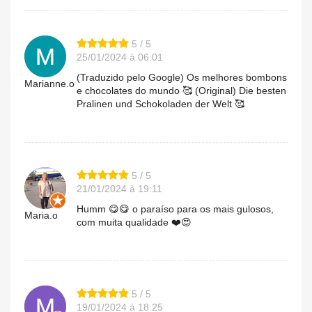
5 / 5
25/01/2024 à 06:01
(Traduzido pelo Google) Os melhores bombons
Marianne.o
e chocolates do mundo 🥰 (Original) Die besten
Pralinen und Schokoladen der Welt 🥰
5 / 5
21/01/2024 à 19:11
Humm 😋😋 o paraíso para os mais gulosos,
Maria.o
com muita qualidade ❤️😍
5 / 5
19/01/2024 à 18:25