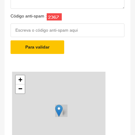
Código anti-spam :
Para validar
+
−