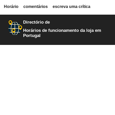
fiche.php
Horário
comentários
escreva uma crítica
loja-de-autopecas
8
Directório de
Horários de funcionamento da loja em
Portugal