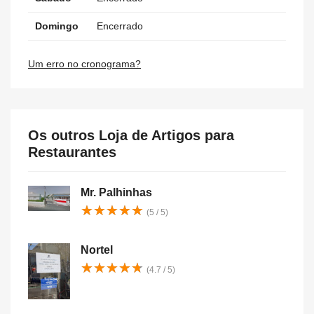
Domingo
Encerrado
Um erro no cronograma?
Os outros Loja de Artigos para
Restaurantes
Mr. Palhinhas
★
★
★
★
★
★
★
★
★
★
(5 / 5)
Nortel
★
★
★
★
★
★
★
★
★
★
(4.7 / 5)