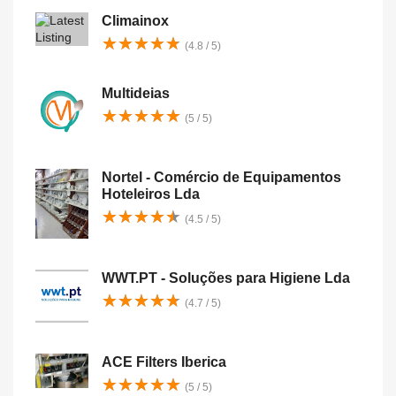
Climainox
★
★
★
★
★
★
★
★
★
★
(4.8 / 5)
Multideias
★
★
★
★
★
★
★
★
★
★
(5 / 5)
Nortel - Comércio de Equipamentos
Hoteleiros Lda
★
★
★
★
★
★
★
★
★
★
(4.5 / 5)
WWT.PT - Soluções para Higiene Lda
★
★
★
★
★
★
★
★
★
★
(4.7 / 5)
ACE Filters Iberica
★
★
★
★
★
★
★
★
★
★
(5 / 5)