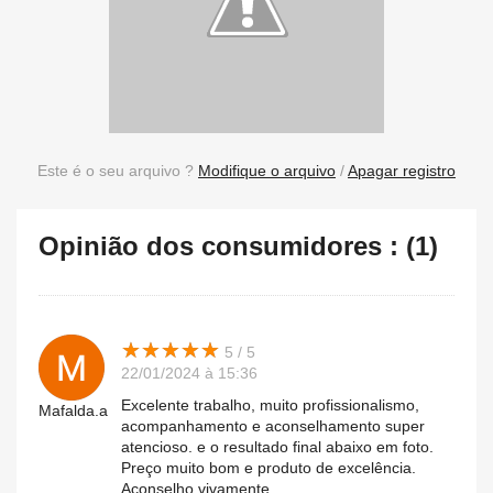
Este é o seu arquivo ?
Modifique o arquivo
/
Apagar registro
Opinião dos consumidores : (1)
★
★
★
★
★
★
★
★
★
★
5 / 5
22/01/2024 à 15:36
Excelente trabalho, muito profissionalismo,
Mafalda.a
acompanhamento e aconselhamento super
atencioso. e o resultado final abaixo em foto.
Preço muito bom e produto de excelência.
Aconselho vivamente.