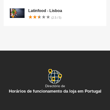
Latinfood - Lisboa
★
★
★
★
★
★
★
★
★
★
(2.5 / 5)
Directório de
Horários de funcionamento da loja em Portugal