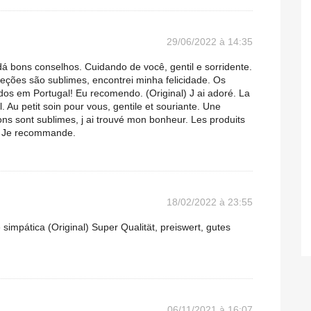
29/06/2022 à 14:35
á bons conselhos. Cuidando de você, gentil e sorridente.
eções são sublimes, encontrei minha felicidade. Os
dos em Portugal! Eu recomendo. (Original) J ai adoré. La
 Au petit soin pour vous, gentile et souriante. Une
ons sont sublimes, j ai trouvé mon bonheur. Les produits
 ! Je recommande.
18/02/2022 à 23:55
simpática (Original) Super Qualität, preiswert, gutes
06/11/2021 à 16:07