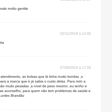
nale molto gentile
02/11/2019 à 12:05
tia
07/08/2019 à 17:55
 atendimento, as bolsas que lá tinha muito bonitas ,o
ara a marca que é já sabia o custo delas .Para mim a
são muito pesadas ,a nível de peso mesmo ,eu tenho e
Mas aconselho, para quem não tem problemas de saúde e
 Lurdes Brandão