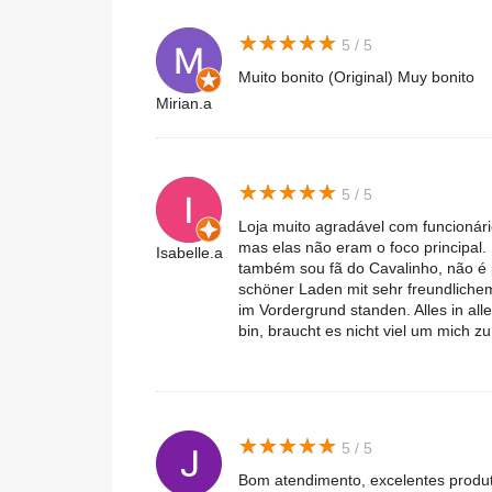
★
★
★
★
★
★
★
★
★
★
5 / 5
Muito bonito (Original) Muy bonito
Mirian.a
★
★
★
★
★
★
★
★
★
★
5 / 5
Loja muito agradável com funcionár
mas elas não eram o foco principa
Isabelle.a
também sou fã do Cavalinho, não é p
schöner Laden mit sehr freundlichem
im Vordergrund standen. Alles in al
bin, braucht es nicht viel um mich zu
★
★
★
★
★
★
★
★
★
★
5 / 5
Bom atendimento, excelentes produ