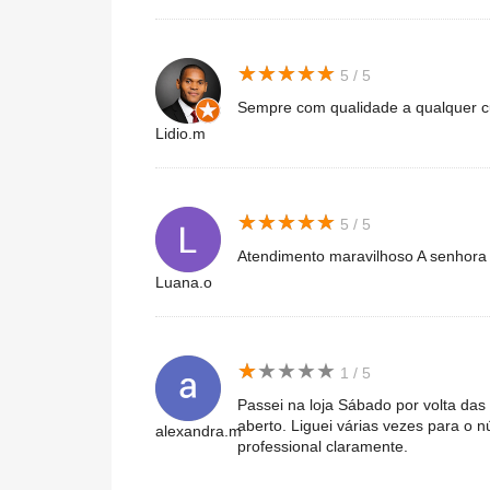
★
★
★
★
★
★
★
★
★
★
5 / 5
Sempre com qualidade a qualquer c
Lidio.m
★
★
★
★
★
★
★
★
★
★
5 / 5
Atendimento maravilhoso A senhora m
Luana.o
★
★
★
★
★
★
★
★
★
★
1 / 5
Passei na loja Sábado por volta das
aberto. Liguei várias vezes para o 
alexandra.m
professional claramente.