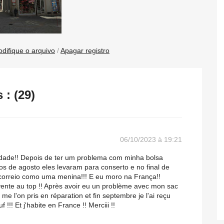
difique o arquivo
/
Apagar registro
: (29)
06/10/2023 à 19:21
idade!! Depois de ter um problema com minha bolsa
os de agosto eles levaram para conserto e no final de
correio como uma menina!!! E eu moro na França!!
 vente au top !! Après avoir eu un problème avec mon sac
 me l'on pris en réparation et fin septembre je l'ai reçu
!! Et j'habite en France !! Merciii !!