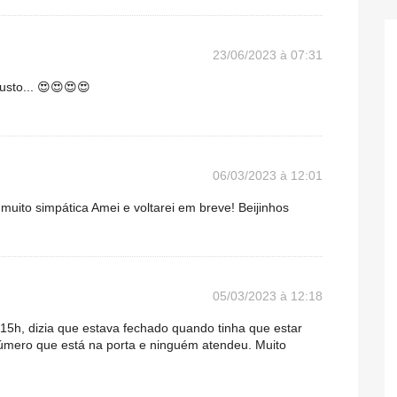
23/06/2023 à 07:31
usto... 😍😍😍😍
06/03/2023 à 12:01
uito simpática Amei e voltarei em breve! Beijinhos
05/03/2023 à 12:18
 15h, dizia que estava fechado quando tinha que estar
número que está na porta e ninguém atendeu. Muito