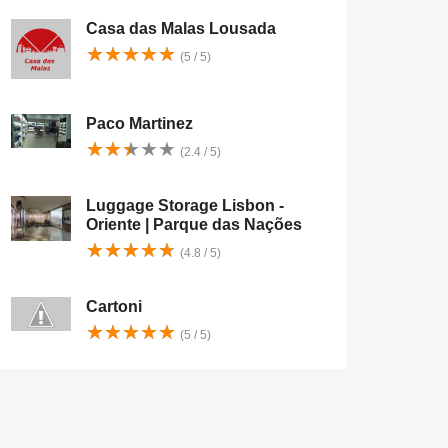
Casa das Malas Lousada
★
★
★
★
★
★
★
★
★
★
(5 / 5)
Paco Martinez
★
★
★
★
★
★
★
★
★
★
(2.4 / 5)
Luggage Storage Lisbon -
Oriente | Parque das Nações
★
★
★
★
★
★
★
★
★
★
(4.8 / 5)
Cartoni
★
★
★
★
★
★
★
★
★
★
(5 / 5)