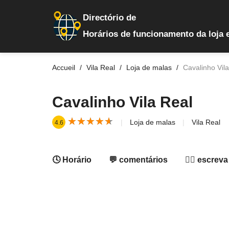
Directório de
Horários de funcionamento da loja 
Accueil
Vila Real
Loja de malas
Cavalinho Vil
Cavalinho Vila Real
★
★
★
★
★
★
★
★
★
★
Loja de malas
Vila Real
4.6
🕓 Horário
💬 comentários
✍🏻 escreva