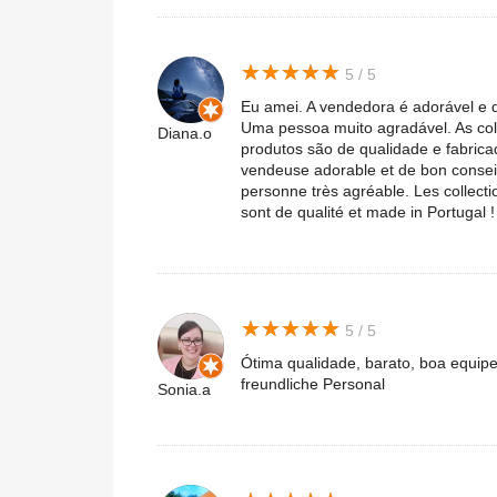
★
★
★
★
★
★
★
★
★
★
5 / 5
Eu amei. A vendedora é adorável e d
Uma pessoa muito agradável. As col
Diana.o
produtos são de qualidade e fabrica
vendeuse adorable et de bon conseil.
personne très agréable. Les collecti
sont de qualité et made in Portugal
★
★
★
★
★
★
★
★
★
★
5 / 5
Ótima qualidade, barato, boa equipe 
freundliche Personal
Sonia.a