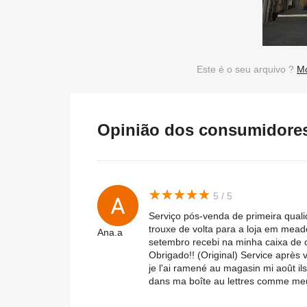
Este é o seu arquivo ?
Mo
Opinião dos consumidores 
★
★
★
★
★
★
★
★
★
★
5 / 5
Serviço pós-venda de primeira qual
trouxe de volta para a loja em mead
Ana.a
setembro recebi na minha caixa de 
Obrigado!! (Original) Service après
je l'ai ramené au magasin mi août ils
dans ma boîte au lettres comme meuf !