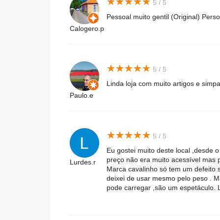
★
★
★
★
★
★
★
★
★
★
5 / 5
Pessoal muito gentil (Original) Perso
Calogero.p
★
★
★
★
★
★
★
★
★
★
5 / 5
Linda loja com muito artigos e simpa
Paulo.e
★
★
★
★
★
★
★
★
★
★
5 / 5
Eu gostei muito deste local ,desde o
preço não era muito acessível mas p
Lurdes.r
Marca cavalinho só tem um defeito 
deixei de usar mesmo pelo peso . 
pode carregar ,são um espetáculo.