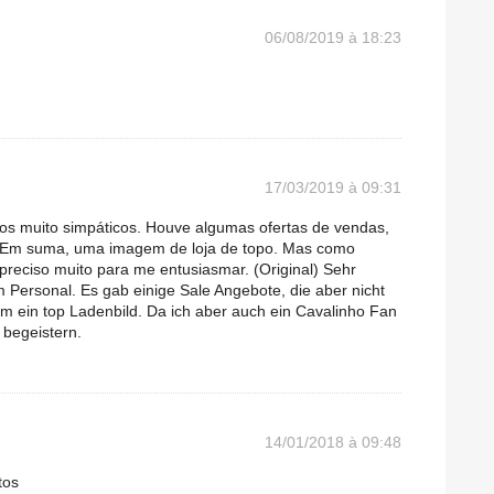
06/08/2019 à 18:23
17/03/2019 à 09:31
ios muito simpáticos. Houve algumas ofertas de vendas,
l. Em suma, uma imagem de loja de topo. Mas como
reciso muito para me entusiasmar. (Original) Sehr
 Personal. Es gab einige Sale Angebote, die aber nicht
lem ein top Ladenbild. Da ich aber auch ein Cavalinho Fan
 begeistern.
14/01/2018 à 09:48
tos