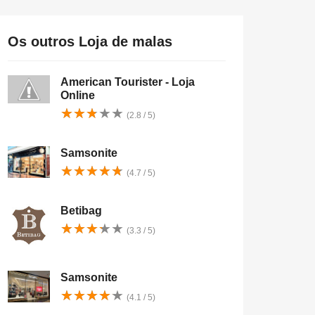
Os outros Loja de malas
American Tourister - Loja
Online
★
★
★
★
★
★
★
★
★
★
(2.8 / 5)
Samsonite
★
★
★
★
★
★
★
★
★
★
(4.7 / 5)
Betibag
★
★
★
★
★
★
★
★
★
★
(3.3 / 5)
Samsonite
★
★
★
★
★
★
★
★
★
★
(4.1 / 5)