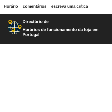
fiche.php
Horário
comentários
escreva uma crítica
loja-de-informatica
585
Directório de
Horários de funcionamento da loja em
Portugal