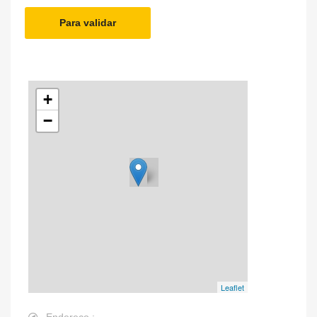
Para validar
+
−
Leaflet