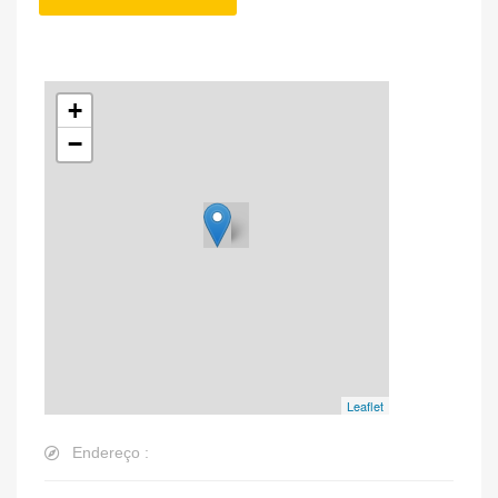
+
−
Leaflet
Endereço :