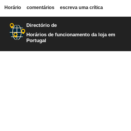
fiche.php
Horário
comentários
escreva uma crítica
loja-de-autopecas
99
Directório de
Horários de funcionamento da loja em
Portugal