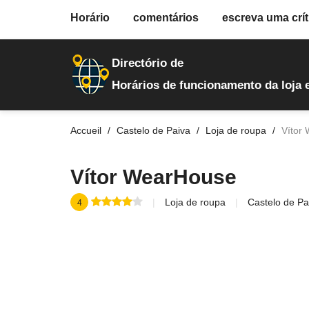
fiche.php
Horário
comentários
escreva uma crít
loja-de-roupa
5110
Directório de
Horários de funcionamento da loja 
Accueil
Castelo de Paiva
Loja de roupa
Vítor
Vítor WearHouse
Loja de roupa
Castelo de Pa
4