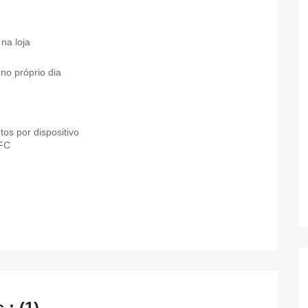
na loja
no próprio dia
s por dispositivo
NFC
: (1)