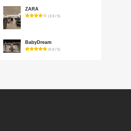
ZARA
(3.9 / 5)
BabyDream
(5.0 / 5)