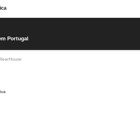
ica
em Portugal
 WearHouse
iva