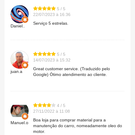
5 / 5
22/07/2023 à 16:36
Serviço 5 estrelas.
Daniel..
5 / 5
14/07/2023 à 15:32
Great customer service. (Traduzido pelo
juan.a
Google) Ótimo atendimento ao cliente.
4 / 5
27/11/2022 à 11:08
Boa loja para comprar material para a
Manuel.o
manutenção do carro, nomeadamente oleo do
motor.