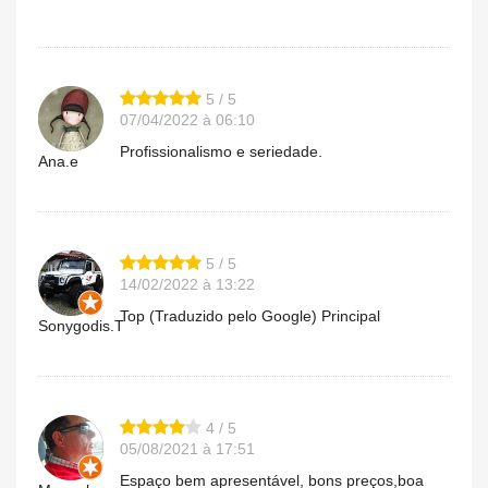
5 / 5
07/04/2022 à 06:10
Profissionalismo e seriedade.
Ana.e
5 / 5
14/02/2022 à 13:22
Top (Traduzido pelo Google) Principal
Sonygodis.T
4 / 5
05/08/2021 à 17:51
Espaço bem apresentável, bons preços,boa