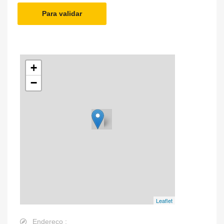
Para validar
+
−
Leaflet
Endereço :