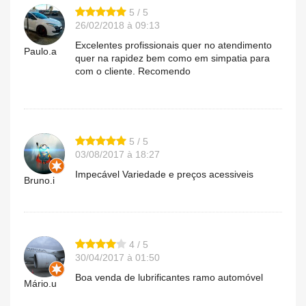
5 / 5
26/02/2018 à 09:13
Excelentes profissionais quer no atendimento
Paulo.a
quer na rapidez bem como em simpatia para
com o cliente. Recomendo
5 / 5
03/08/2017 à 18:27
Impecável Variedade e preços acessiveis
Bruno.i
4 / 5
30/04/2017 à 01:50
Boa venda de lubrificantes ramo automóvel
Mário.u