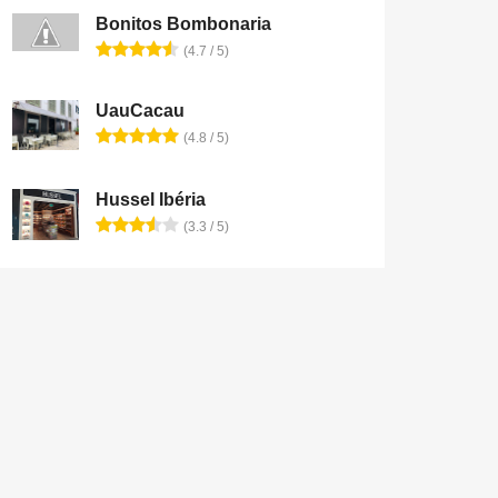
Bonitos Bombonaria
(4.7 / 5)
UauCacau
(4.8 / 5)
Hussel Ibéria
(3.3 / 5)