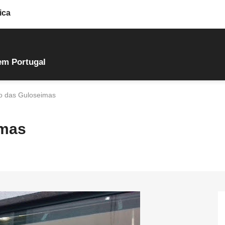
ica
em Portugal
o das Guloseimas
imas