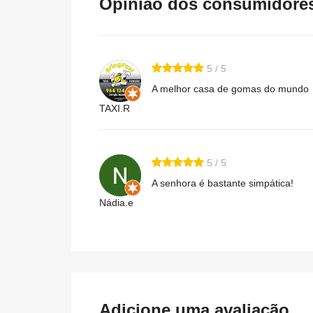
Opinião dos consumidores 
5 / 5
A melhor casa de gomas do mundo
TAXI.R
5 / 5
A senhora é bastante simpática!
Nádia.e
Adicione uma avaliação