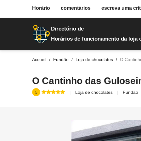
fiche.php
Horário
comentários
escreva uma crít
loja-de-chocolates
71
Directório de
Horários de funcionamento da loja 
Accueil
Fundão
Loja de chocolates
O Cantinh
O Cantinho das Gulose
Loja de chocolates
Fundão
5