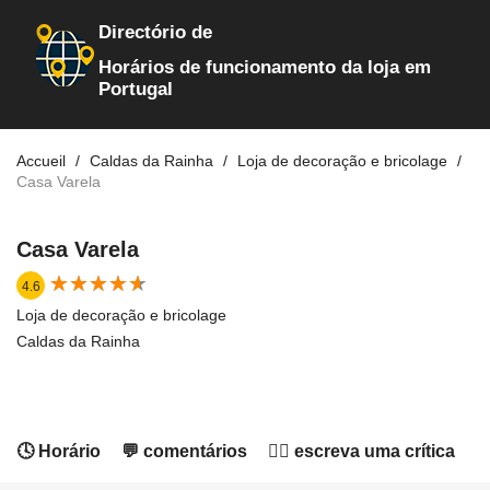
Directório de
Horários de funcionamento da loja em
Portugal
Accueil
Caldas da Rainha
Loja de decoração e bricolage
Casa Varela
Casa Varela
★
★
★
★
★
★
★
★
★
★
4.6
Loja de decoração e bricolage
Caldas da Rainha
🕓 Horário
💬 comentários
✍🏻 escreva uma crítica