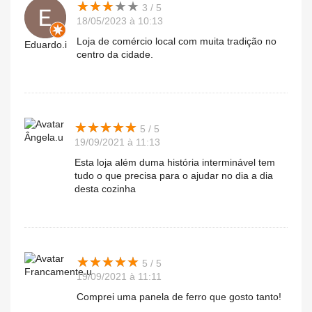
★
★
★
★
★
★
★
★
★
★
3 / 5
18/05/2023 à 10:13
Loja de comércio local com muita tradição no
Eduardo.i
centro da cidade.
★
★
★
★
★
★
★
★
★
★
5 / 5
Ângela.u
19/09/2021 à 11:13
Esta loja além duma história interminável tem
tudo o que precisa para o ajudar no dia a dia
desta cozinha
★
★
★
★
★
★
★
★
★
★
5 / 5
Francamente.u
19/09/2021 à 11:11
Comprei uma panela de ferro que gosto tanto!