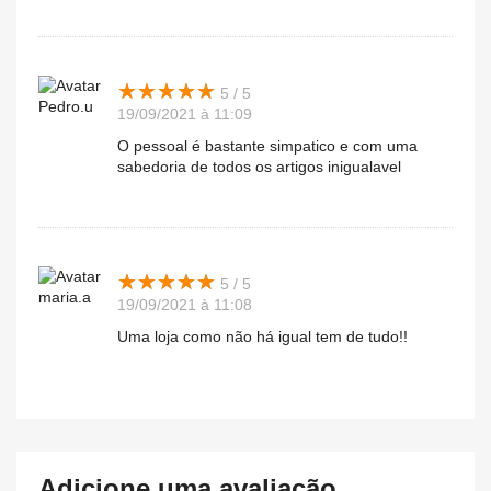
★
★
★
★
★
★
★
★
★
★
5 / 5
Pedro.u
19/09/2021 à 11:09
O pessoal é bastante simpatico e com uma
sabedoria de todos os artigos inigualavel
★
★
★
★
★
★
★
★
★
★
5 / 5
maria.a
19/09/2021 à 11:08
Uma loja como não há igual tem de tudo!!
Adicione uma avaliação