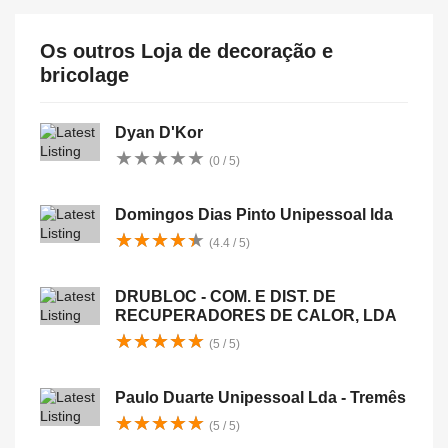
Os outros Loja de decoração e
bricolage
Dyan D'Kor
★
★
★
★
★
★
★
★
★
★
(0 / 5)
Domingos Dias Pinto Unipessoal lda
★
★
★
★
★
★
★
★
★
★
(4.4 / 5)
DRUBLOC - COM. E DIST. DE
RECUPERADORES DE CALOR, LDA
★
★
★
★
★
★
★
★
★
★
(5 / 5)
Paulo Duarte Unipessoal Lda - Tremês
★
★
★
★
★
★
★
★
★
★
(5 / 5)