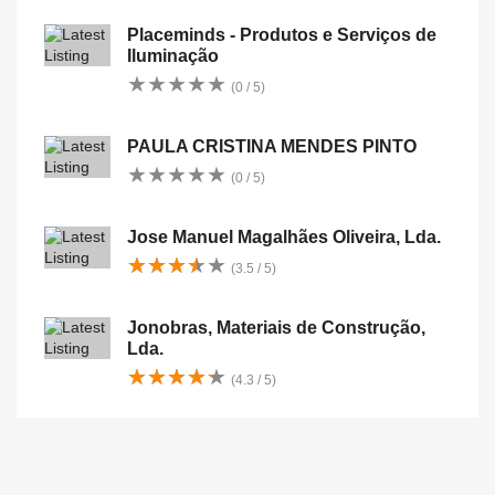
Placeminds - Produtos e Serviços de
Iluminação
★
★
★
★
★
★
★
★
★
★
(0 / 5)
PAULA CRISTINA MENDES PINTO
★
★
★
★
★
★
★
★
★
★
(0 / 5)
Jose Manuel Magalhães Oliveira, Lda.
★
★
★
★
★
★
★
★
★
★
(3.5 / 5)
Jonobras, Materiais de Construção,
Lda.
★
★
★
★
★
★
★
★
★
★
(4.3 / 5)