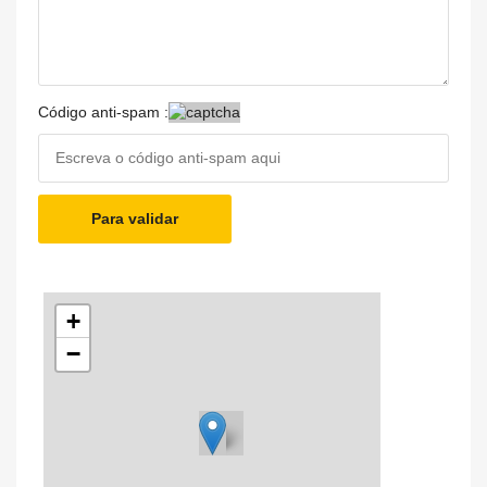
Código anti-spam :
Para validar
+
−