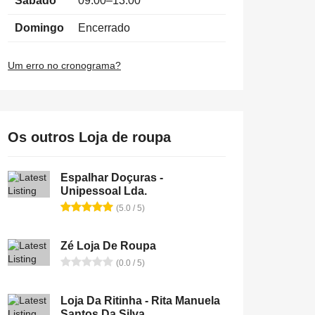
Sábado
09:00–13:00
Domingo
Encerrado
Um erro no cronograma?
Os outros Loja de roupa
Espalhar Doçuras -
Unipessoal Lda.
(5.0 / 5)
Zé Loja De Roupa
(0.0 / 5)
Loja Da Ritinha - Rita Manuela
Santos Da Silva