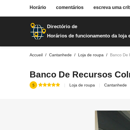
fiche.php
Horário
comentários
escreva uma crít
loja-de-roupa
4514
Directório de
Horários de funcionamento da loja 
Accueil
Cantanhede
Loja de roupa
Banco De 
Banco De Recursos Col
Loja de roupa
Cantanhede
5