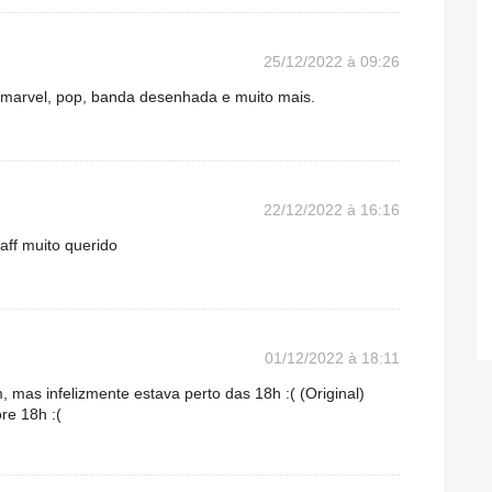
25/12/2022 à 09:26
 marvel, pop, banda desenhada e muito mais.
22/12/2022 à 16:16
aff muito querido
01/12/2022 à 18:11
 mas infelizmente estava perto das 18h :( (Original)
ore 18h :(