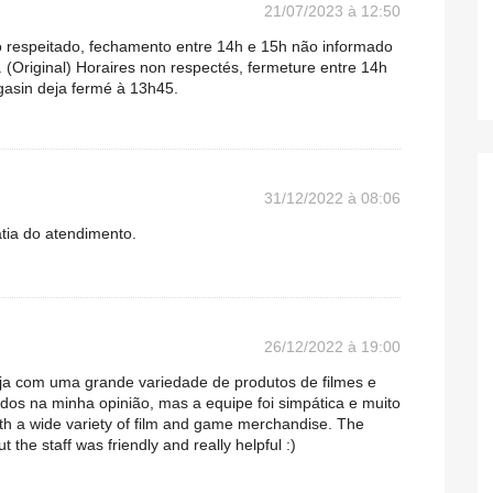
21/07/2023 à 12:50
o respeitado, fechamento entre 14h e 15h não informado
 (Original) Horaires non respectés, fermeture entre 14h
gasin deja fermé à 13h45.
31/12/2022 à 08:06
tia do atendimento.
26/12/2022 à 19:00
ja com uma grande variedade de produtos de filmes e
dos na minha opinião, mas a equipe foi simpática e muito
 with a wide variety of film and game merchandise. The
t the staff was friendly and really helpful :)