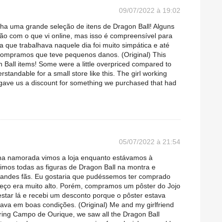
09/07/2022 à 19:02
inha uma grande seleção de itens de Dragon Ball! Alguns
 com o que vi online, mas isso é compreensível para
que trabalhava naquele dia foi muito simpática e até
ompramos que teve pequenos danos. (Original) This
n Ball items! Some were a little overpriced compared to
rstandable for a small store like this. The girl working
 gave us a discount for something we purchased that had
05/07/2022 à 21:54
nha namorada vimos a loja enquanto estávamos à
mos todas as figuras de Dragon Ball na montra e
randes fãs. Eu gostaria que pudéssemos ter comprado
eço era muito alto. Porém, compramos um pôster do Jojo
 estar lá e recebi um desconto porque o pôster estava
ava em boas condições. (Original) Me and my girlfriend
ring Campo de Ourique, we saw all the Dragon Ball