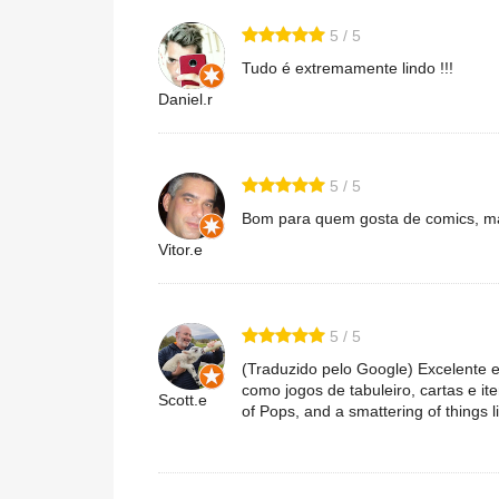
5 / 5
Tudo é extremamente lindo !!!
Daniel.r
5 / 5
Bom para quem gosta de comics, man
Vitor.e
5 / 5
(Traduzido pelo Google) Excelente e
como jogos de tabuleiro, cartas e ite
Scott.e
of Pops, and a smattering of things l