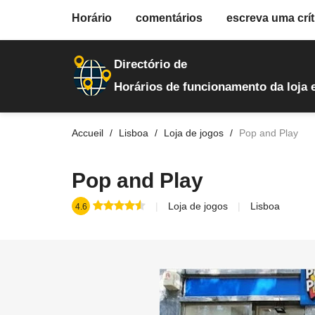
fiche.php
Horário
comentários
escreva uma crít
loja-de-jogos
34
Directório de
Horários de funcionamento da loja 
Accueil
Lisboa
Loja de jogos
Pop and Play
Pop and Play
Loja de jogos
Lisboa
4.6