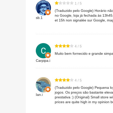
1 / 5
(Traduzido pelo Google) Horário nã
no Google, loja já fechada às 13h45.
sb.1
et 15h non signalée sur Google, ma
4 / 5
Muito bem fornecido e grande simpa
Carpipa.i
4 / 5
(Traduzido pelo Google) Pequena lo
jogos. Os preços são bastante eleva
Ian.i
prestativa :) (Original) Small store
prices are quite high in my opinion bu