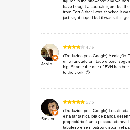
figures in the showcase and we had 
have bought a Launch figure but the
from Part 3 that i was shocked it wa
just slight ripped but it was still in g
4 / 5
(Traduzido pelo Google) A coleção
uma raridade em todo o país, segundo
Joni.o
big. Shame the one of EVH has becom
to the clerk. 🥺
5 / 5
(Traduzido pelo Google) Localizad
esta fantástica loja de banda desen
Stefano.i
proprietário é uma pessoa adorável 
tabuleiro e se mostrou disponível pa