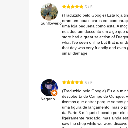
5 / 5
(Traduzido pelo Google) Esta loja t
eram um pouco caros em comparação
Sunflower.o
uma loja pequena como esta. A moça 
nos deu um desconto em algo que c
store had a great selection of Drago
what I've seen online but that is unde
that day was very friendly and even
small damage.
5 / 5
(Traduzido pelo Google) Eu e a mi
descoberta de Campo de Ourique, vi
Negano.
tivemos que entrar porque somos g
uma figura de lançamento, mas o pr
da Parte 3 e fiquei chocado por ele
ligeiramente rasgado, mas ainda est
saw the shop while we were discove