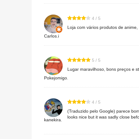
4 / 5
Loja com vários produtos de anime,
Carlos.i
5 / 5
Lugar maravilhoso, bons preços e st
Pokejomigo.
4 / 5
(Traduzido pelo Google) parece bom,
looks nice but it was sadly close bef
kanekira.