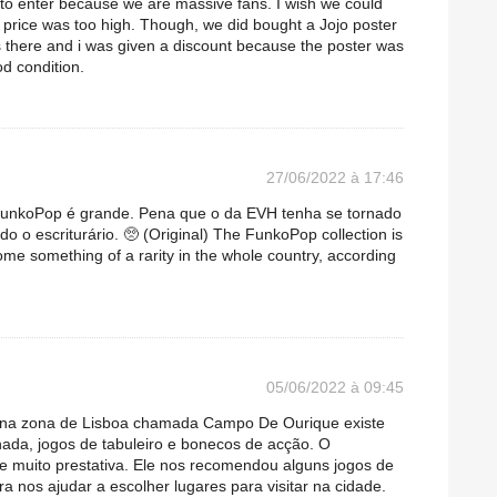
to enter because we are massive fans. I wish we could
 price was too high. Though, we did bought a Jojo poster
s there and i was given a discount because the poster was
ood condition.
27/06/2022 à 17:46
 FunkoPop é grande. Pena que o da EVH tenha se tornado
 o escriturário. 🥺 (Original) The FunkoPop collection is
e something of a rarity in the whole country, according
05/06/2022 à 09:45
a na zona de Lisboa chamada Campo De Ourique existe
hada, jogos de tabuleiro e bonecos de acção. O
e muito prestativa. Ele nos recomendou alguns jogos de
ra nos ajudar a escolher lugares para visitar na cidade.