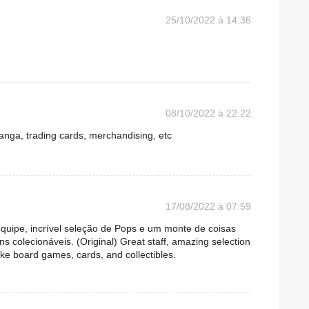
25/10/2022 à 14:36
08/10/2022 à 22:22
ga, trading cards, merchandising, etc
17/08/2022 à 07:59
quipe, incrível seleção de Pops e um monte de coisas
ns colecionáveis. (Original) Great staff, amazing selection
ike board games, cards, and collectibles.