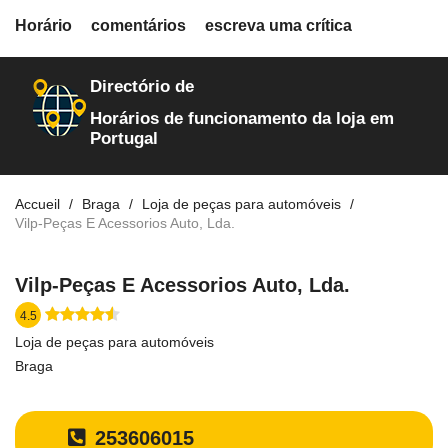
fiche.php
Horário
comentários
escreva uma crítica
loja-de-autopecas
135
Directório de
Horários de funcionamento da loja em
Portugal
Accueil
Braga
Loja de peças para automóveis
Vilp-Peças E Acessorios Auto, Lda.
Vilp-Peças E Acessorios Auto, Lda.
4.5
Loja de peças para automóveis
Braga
253606015