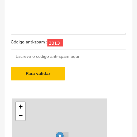
Código anti-spam :
Para validar
+
−