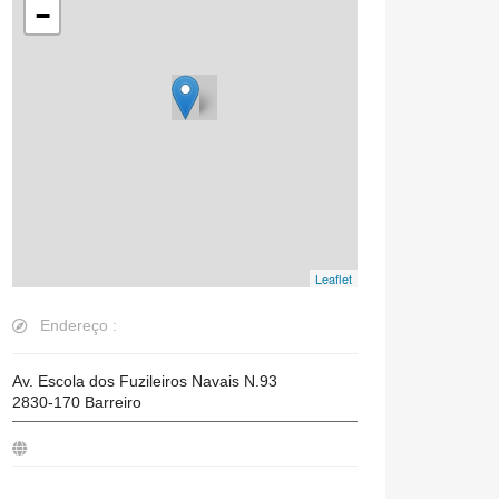
−
Leaflet
Endereço :
Av. Escola dos Fuzileiros Navais N.93
2830-170
Barreiro