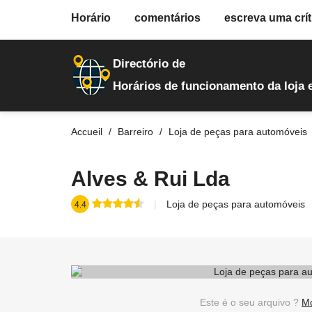
fiche.php
Horário
comentários
escreva uma crít
loja-de-autopecas
5
Directório de
Horários de funcionamento da loja 
Accueil
Barreiro
Loja de peças para automóveis
Alves & Rui Lda
Loja de peças para automóveis
4.4
Este é o seu arquivo ?
Mo