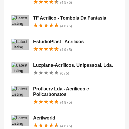
★
★
★
★
★
★
★
★
★
★
(4.5 / 5)
TF Acrílico - Tombola Da Fantasia
★
★
★
★
★
★
★
★
★
★
(4.8 / 5)
EstudioPlast - Acrilicos
★
★
★
★
★
★
★
★
★
★
(4.9 / 5)
Luzplana-Acrílicos, Unipessoal, Lda.
★
★
★
★
★
★
★
★
★
★
(0 / 5)
Profiserv Lda - Acrilicos e
Policarbonatos
★
★
★
★
★
★
★
★
★
★
(4.8 / 5)
Acrilworld
★
★
★
★
★
★
★
★
★
★
(4.6 / 5)