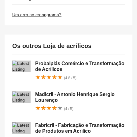
Um erro no cronograma?
Os outros Loja de acrílicos
Probalplás Comércio e Transformação
de Acrílicos
★
★
★
★
★
★
★
★
★
★
(4.8 / 5)
Madicril - Antonio Henrique Sergio
Lourenço
★
★
★
★
★
★
★
★
★
★
(4 / 5)
Fabricril - Fabricação e Transformação
de Produtos em Acrílico