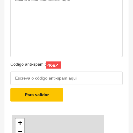
Código anti-spam :
Para validar
+
−