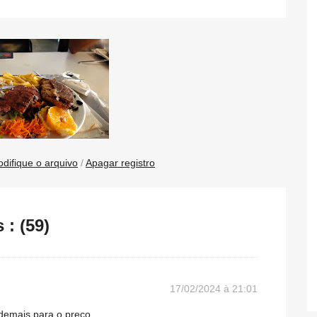
difique o arquivo
/
Apagar registro
: (59)
17/02/2024 à 21:01
demais para o preço