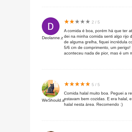
★
★
★
★
★
★
★
★
★
★
2 / 5
A comida é boa, porém há que ter a
dei na minha comida senti algo rijo
Deolanne.z
de alguma grelha, fiquei incrédula
5/6 cm de comprimento, um perigo! 
aconteceu nada de pior, mas é um mo
★
★
★
★
★
★
★
★
★
★
5 / 5
Comida halal muito boa. Peguei a re
estavam bem cozidas. E era halal, e
WeShould.a
halal nesta área. Recomendo :)