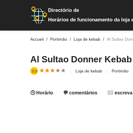
Directório de
Horários de funcionamento da loja 
Accueil
Portimão
Loja de kebab
Al Sultao Do
Al Sultao Donner Kebab
★
★
★
★
★
★
★
★
★
★
Loja de kebab
Portimão
3.3
🕓 Horário
💬 comentários
✍🏻 escreva