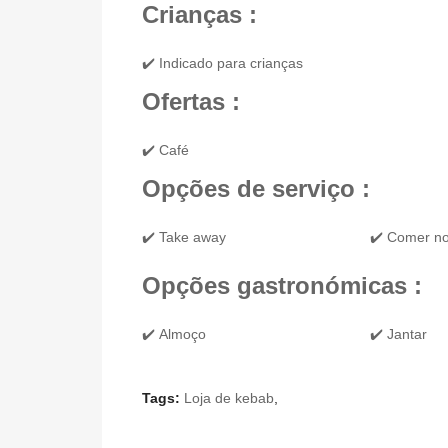
Crianças :
✔️ Indicado para crianças
Ofertas :
✔️ Café
Opções de serviço :
✔️ Take away
✔️ Comer no
Opções gastronómicas :
✔️ Almoço
✔️ Jantar
Tags:
Loja de kebab
,