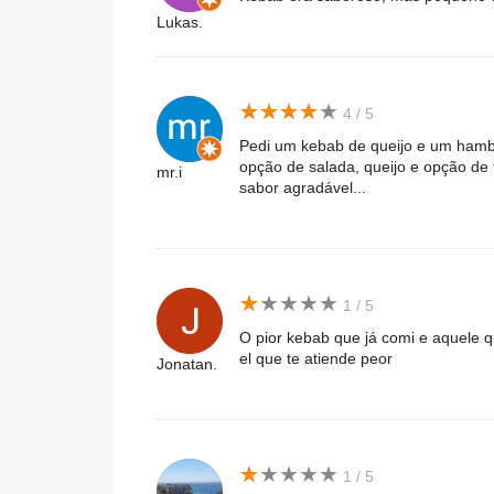
Lukas.
★
★
★
★
★
★
★
★
★
★
4 / 5
Pedi um kebab de queijo e um hamb
opção de salada, queijo e opção de
mr.i
sabor agradável...
★
★
★
★
★
★
★
★
★
★
1 / 5
O pior kebab que já comi e aquele q
el que te atiende peor
Jonatan.
★
★
★
★
★
★
★
★
★
★
1 / 5