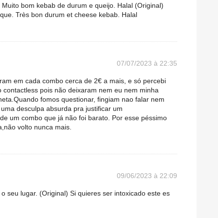
 Muito bom kebab de durum e queijo. Halal (Original)
ique. Très bon durum et cheese kebab. Halal
07/07/2023 à 22:35
aram em cada combo cerca de 2€ a mais, e só percebi
ão contactless pois não deixaram nem eu nem minha
ineta.Quando fomos questionar, fingiam nao falar nem
 uma desculpa absurda pra justificar um
de um combo que já não foi barato. Por esse péssimo
ia,não volto nunca mais.
09/06/2023 à 22:09
 o seu lugar. (Original) Si quieres ser intoxicado este es