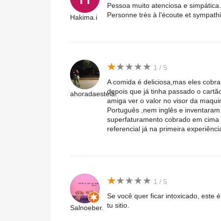
Pessoa muito atenciosa e simpática.
Personne très à l'écoute et sympath
Hakima.i
★
★
★
★
★
★
★
★
★
★
1 / 5
A comida é deliciosa,mas eles cobr
depois que já tinha passado o cart
ahoradaestela.
amiga ver o valor no visor da maqu
Português ,nem inglês e inventaram
superfaturamento cobrado em cima 
referencial já na primeira experiênc
★
★
★
★
★
★
★
★
★
★
1 / 5
Se você quer ficar intoxicado, este é
tu sitio.
Salnoeber.