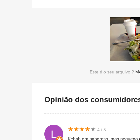
Este é o seu arquivo ?
Mo
Opinião dos consumidores 
★
★
★
★
★
★
★
★
★
★
4 / 5
Kebab era saboroso, mas pequeno 