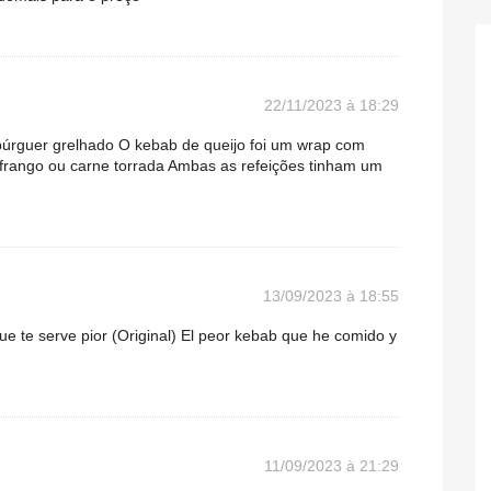
22/11/2023 à 18:29
úrguer grelhado O kebab de queijo foi um wrap com
 frango ou carne torrada Ambas as refeições tinham um
13/09/2023 à 18:55
ue te serve pior (Original) El peor kebab que he comido y
11/09/2023 à 21:29