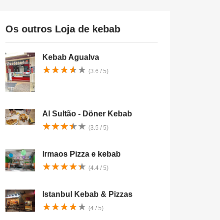
Os outros Loja de kebab
Kebab Agualva
★
★
★
★
★
★
★
★
★
★
(3.6 / 5)
Al Sultão - Döner Kebab
★
★
★
★
★
★
★
★
★
★
(3.5 / 5)
Irmaos Pizza e kebab
★
★
★
★
★
★
★
★
★
★
(4.4 / 5)
Istanbul Kebab & Pizzas
★
★
★
★
★
★
★
★
★
★
(4 / 5)