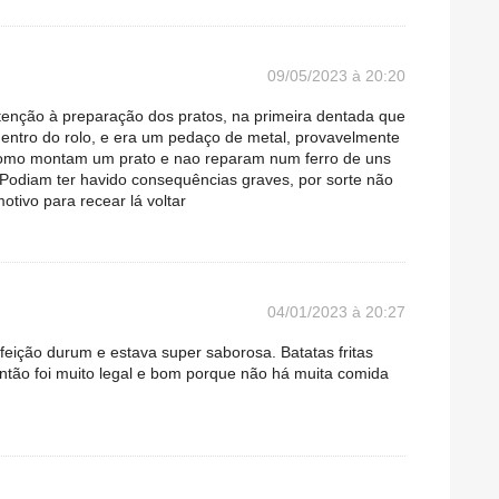
09/05/2023 à 20:20
tenção à preparação dos pratos, na primeira dentada que
 dentro do rolo, e era um pedaço de metal, provavelmente
 como montam um prato e nao reparam num ferro de uns
Podiam ter havido consequências graves, por sorte não
tivo para recear lá voltar
04/01/2023 à 20:27
feição durum e estava super saborosa. Batatas fritas
ntão foi muito legal e bom porque não há muita comida