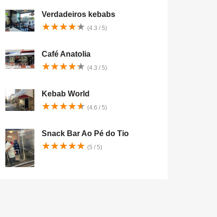
Verdadeiros kebabs
★
★
★
★
★
★
★
★
★
★
(4.3 / 5)
Café Anatolia
★
★
★
★
★
★
★
★
★
★
(4.3 / 5)
Kebab World
★
★
★
★
★
★
★
★
★
★
(4.6 / 5)
Snack Bar Ao Pé do Tio
★
★
★
★
★
★
★
★
★
★
(5 / 5)