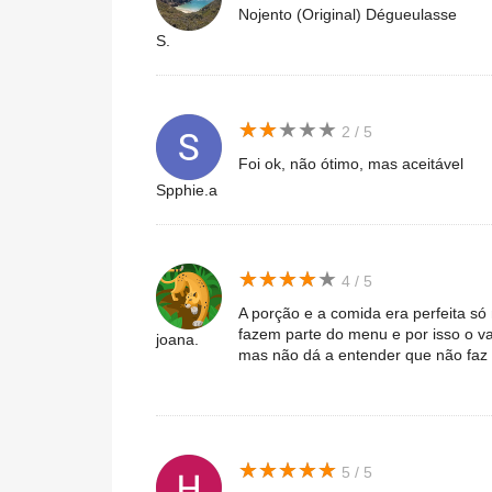
Nojento (Original) Dégueulasse
S.
★
★
★
★
★
★
★
★
★
★
2 / 5
Foi ok, não ótimo, mas aceitável
Spphie.a
★
★
★
★
★
★
★
★
★
★
4 / 5
A porção e a comida era perfeita só
fazem parte do menu e por isso o va
joana.
mas não dá a entender que não faz
★
★
★
★
★
★
★
★
★
★
5 / 5