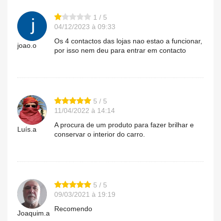
1 / 5
04/12/2023 à 09:33
Os 4 contactos das lojas nao estao a funcionar,
joao.o
por isso nem deu para entrar em contacto
5 / 5
11/04/2022 à 14:14
A procura de um produto para fazer brilhar e
Luís.a
conservar o interior do carro.
5 / 5
09/03/2021 à 19:19
Recomendo
Joaquim.a