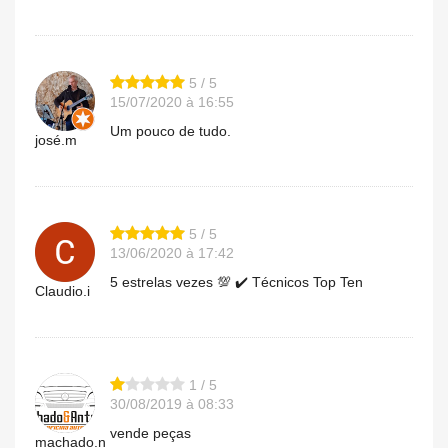
5 / 5
15/07/2020 à 16:55
Um pouco de tudo.
josé.m
5 / 5
13/06/2020 à 17:42
5 estrelas vezes 💯 ✔️ Técnicos Top Ten
Claudio.i
1 / 5
30/08/2019 à 08:33
vende peças
machado.n