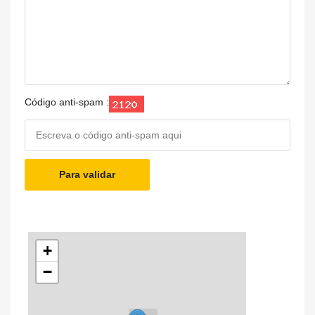
Código anti-spam :
Para validar
+
−